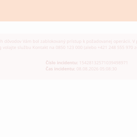
h dôvodov Vám bol zablokovaný prístup k požadovanej operácii. V 
volajte službu Kontakt na 0850 123 000 (alebo +421 248 555 970 zo
Číslo incidentu
:
15428132571039498971
Čas incidentu
:
08.08.2026 05:08:30